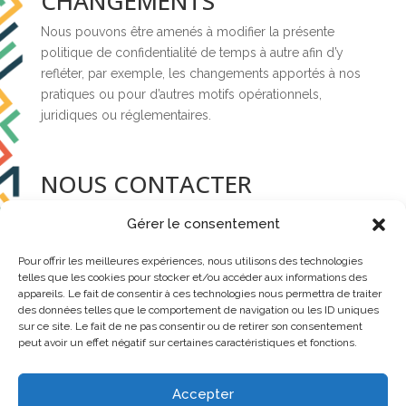
CHANGEMENTS
Nous pouvons être amenés à modifier la présente
politique de confidentialité de temps à autre afin d’y
refléter, par exemple, les changements apportés à nos
pratiques ou pour d’autres motifs opérationnels,
juridiques ou réglementaires.
NOUS CONTACTER
Gérer le consentement
Pour en savoir plus sur nos pratiques de confidentialité,
Pour offrir les meilleures expériences, nous utilisons des technologies
si vous avez des questions ou si vous souhaitez
telles que les cookies pour stocker et/ou accéder aux informations des
déposer une réclamation, veuillez nous contacter par
appareils. Le fait de consentir à ces technologies nous permettra de traiter
des données telles que le comportement de navigation ou les ID uniques
e-mail à contact@ateliercarteblanche.fr, ou par courrier
sur ce site. Le fait de ne pas consentir ou de retirer son consentement
à l’adresse suivante : 19 Rue Gambetta, Fontaines-sur-
peut avoir un effet négatif sur certaines caractéristiques et fonctions.
Saône, 69270, France
Accepter